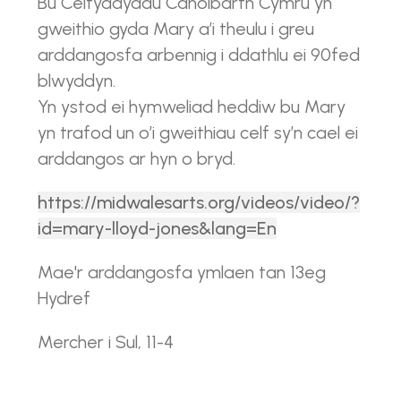
Bu Celfyddydau Canolbarth Cymru yn
gweithio gyda Mary a’i theulu i greu
arddangosfa arbennig i ddathlu ei 90fed
blwyddyn.
Yn ystod ei hymweliad heddiw bu Mary
yn trafod un o’i gweithiau celf sy’n cael ei
arddangos ar hyn o bryd.
https://midwalesarts.org/videos/video/?
id=mary-lloyd-jones&lang=En
Mae'r arddangosfa ymlaen tan 13eg
Hydref
Mercher i Sul, 11-4