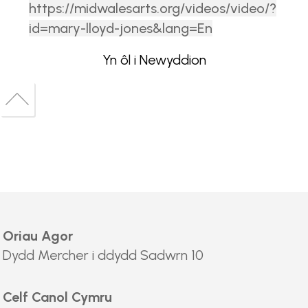
https://midwalesarts.org/videos/video/?
id=mary-lloyd-jones&lang=En
Yn ôl i Newyddion
Back
to
Back
top
to
top
Oriau Agor
Dydd Mercher i ddydd Sadwrn 10
Celf Canol Cymru