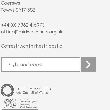
Caersws
Powys SY17 5SB
+44 (0) 7362 416973
office@midwalesarts.org.uk
Cofrestrwch i'n rhestr bostio
Arts
Council
of
Wales
Welsh
Government