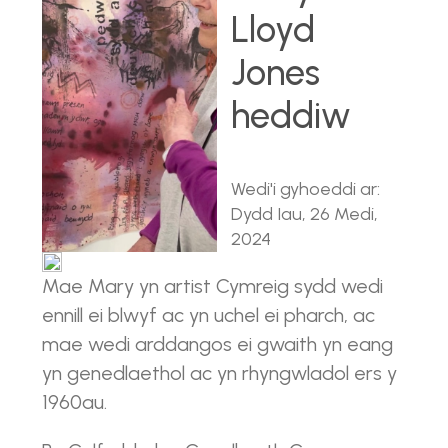
Lloyd
Jones
heddiw
Wedi'i gyhoeddi ar:
Dydd Iau, 26 Medi,
2024
Mae Mary yn artist Cymreig sydd wedi
ennill ei blwyf ac yn uchel ei pharch, ac
mae wedi arddangos ei gwaith yn eang
yn genedlaethol ac yn rhyngwladol ers y
1960au.