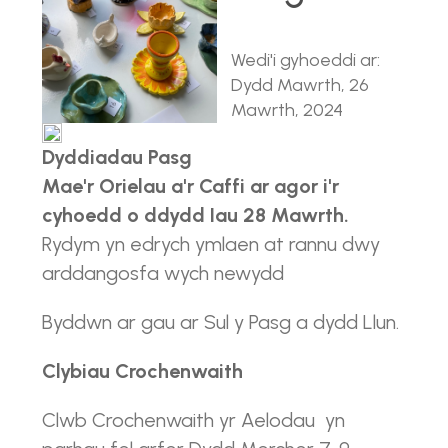
Wedi'i gyhoeddi ar:
Dydd Mawrth, 26
Mawrth, 2024
Dyddiadau Pasg
Mae'r Orielau a'r Caffi ar agor i'r
cyhoedd o ddydd Iau 28 Mawrth.
Rydym yn edrych ymlaen at rannu dwy
arddangosfa wych newydd
Byddwn ar gau ar Sul y Pasg a dydd Llun.
Clybiau Crochenwaith
Clwb Crochenwaith yr Aelodau yn