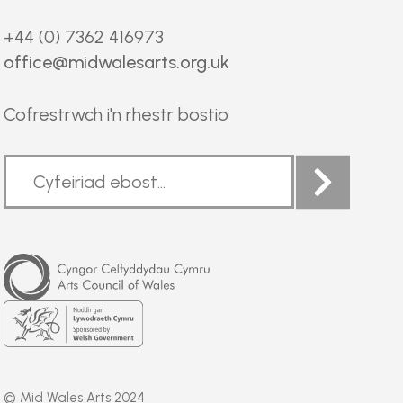
+44 (0) 7362 416973
office@midwalesarts.org.uk
Cofrestrwch i'n rhestr bostio
Arts
Council
of
Wales
Welsh
Government
© Mid Wales Arts 2024