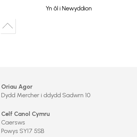
Yn ôl i Newyddion
Back
to
Back
top
to
top
Oriau Agor
Dydd Mercher i ddydd Sadwrn 10
Celf Canol Cymru
Caersws
Powys SY17 5SB