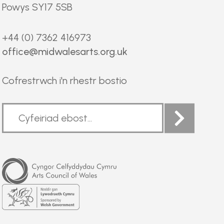
Powys SY17 5SB
+44 (0) 7362 416973
office@midwalesarts.org.uk
Cofrestrwch i'n rhestr bostio
Arts
Council
of
Wales
Welsh
Government