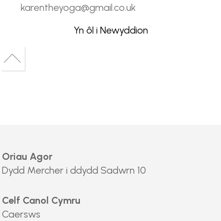
karentheyoga@gmail.co.uk
Yn ôl i Newyddion
Back
to
Back
top
to
top
Oriau Agor
Dydd Mercher i ddydd Sadwrn 10
Celf Canol Cymru
Caersws