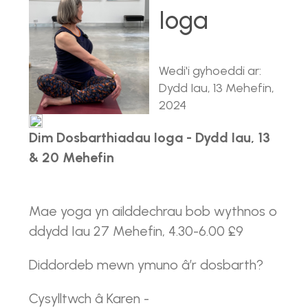
Ioga
Wedi'i gyhoeddi ar:
Dydd Iau, 13 Mehefin,
2024
Dim Dosbarthiadau Ioga - Dydd Iau, 13
& 20 Mehefin
Mae yoga yn ailddechrau bob wythnos o
ddydd Iau 27 Mehefin, 4.30-6.00 £9
Diddordeb mewn ymuno â’r dosbarth?
Cysylltwch â Karen -