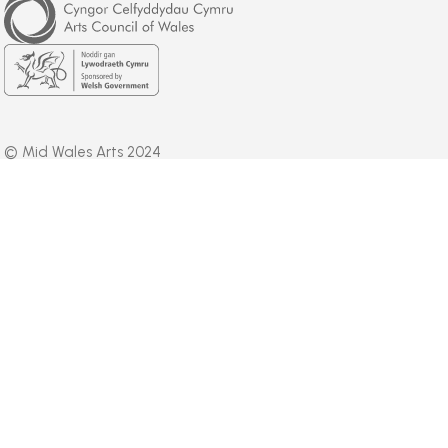
Council
of
Wales
Welsh
Government
© Mid Wales Arts 2024