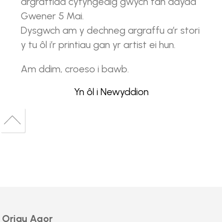
argraffiad cyfyngedig gwych tan ddydd
Gwener 5 Mai.
Dysgwch am y dechneg argraffu a’r stori
y tu ôl i’r printiau gan yr artist ei hun.
Am ddim, croeso i bawb.
Yn ôl i Newyddion
Back
to
Back
top
to
top
Oriau Agor