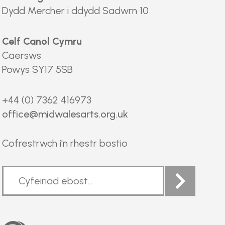
Dydd Mercher i ddydd Sadwrn 10
Celf Canol Cymru
Caersws
Powys SY17 5SB
+44 (0) 7362 416973
office@midwalesarts.org.uk
Cofrestrwch i'n rhestr bostio
Arts