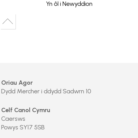
Yn ôl i Newyddion
Back
to
Back
top
to
top
Oriau Agor
Dydd Mercher i ddydd Sadwrn 10
Celf Canol Cymru
Caersws
Powys SY17 5SB