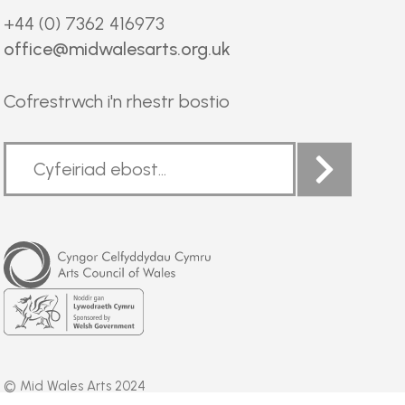
+44 (0) 7362 416973
office@midwalesarts.org.uk
Cofrestrwch i'n rhestr bostio
Arts
Council
of
Wales
Welsh
Government
© Mid Wales Arts 2024