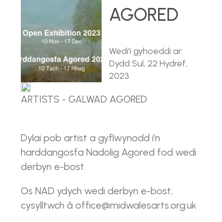
AGORED
Wedi'i gyhoeddi ar:
Dydd Sul, 22 Hydref,
2023
ARTISTS - GALWAD AGORED
Dylai pob artist a gyflwynodd i’n
harddangosfa Nadolig Agored fod wedi
derbyn e-bost.
Os NAD ydych wedi derbyn e-bost,
cysylltwch â office@midwalesarts.org.uk